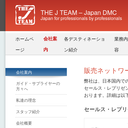
THE J TEAM – Japan DMC
Japan for professionals by professionals
会社案
ホームペ
各デスティネーショ
業務内
内
ージ
ン紹介
容
販売ネットワ
会社案内
弊社は、日本国内で
ガイド・サプライヤーの
セールス・レプリゼ
方々へ
おります。詳細は以
私達の理念
セールス・レプリ
スタッフ紹介
会社概要